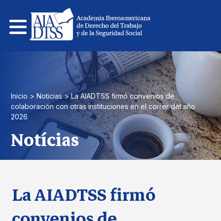
Pular
para
el
contenido
Inicio
>
Noticias
>
La AIADTSS firmó convenios de
colaboración con otras instituciones en el correr del año
2026
Notícias
La AIADTSS firmó
convenios de