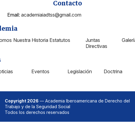
Contacto
Email:
academiaiadtss@gmail.com
demia
Somos
Nuestra Historia
Estatutos
Juntas
Galer
Directivas
s
ticias
Eventos
Legislación
Doctrina
Copyright 2026
— Academia Iberoamericana de Derecho del
Trabajo y de la Seguridad Social
Todos los derechos reservados