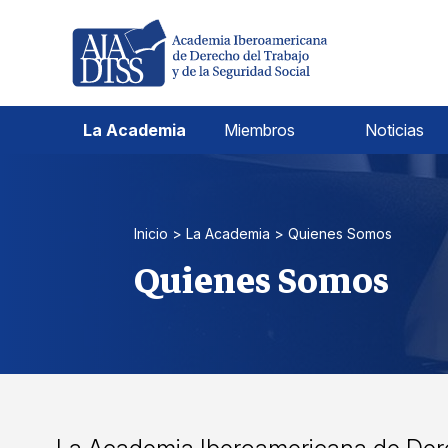
Pular
para
el
contenido
La Academia
Miembros
Noticias
Inicio
>
La Academia
>
Quienes Somos
Quienes Somos