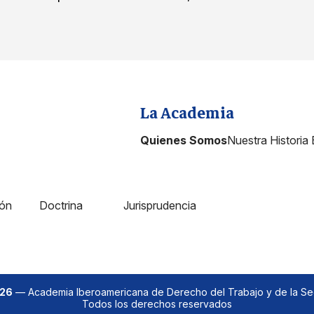
La Academia
Quienes Somos
Nuestra Historia
ión
Doctrina
Jurisprudencia
026
— Academia Iberoamericana de Derecho del Trabajo y de la Se
Todos los derechos reservados