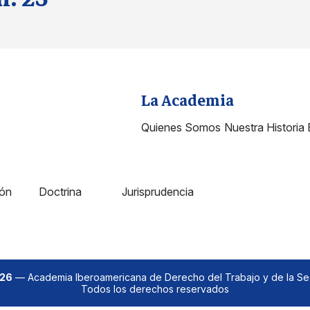
La Academia
Quienes Somos
Nuestra Historia
ión
Doctrina
Jurisprudencia
026
— Academia Iberoamericana de Derecho del Trabajo y de la Se
Todos los derechos reservados