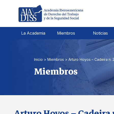
Pular
para
el
contenido
La Academia
Miembros
Noticias
Inicio
>
Miembros
>
Arturo Hoyos – Cadeira n. 
Miembros
Arturo Hoyos – Cadeira 