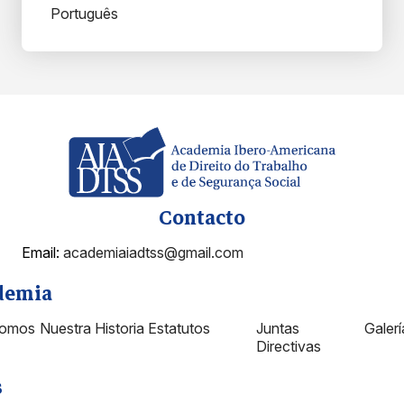
Português
Contacto
Email:
academiaiadtss@gmail.com
demia
Somos
Nuestra Historia
Estatutos
Juntas
Galer
Directivas
s