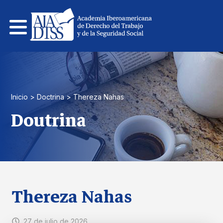
Pular
para
el
contenido
Inicio
>
Doctrina
>
Thereza Nahas
Doutrina
Thereza Nahas
27 de julio de 2026