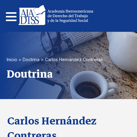
Pular
para
el
contenido
Inicio
>
Doctrina
>
Carlos Hernández Contreras
Doutrina
Carlos Hernández
Contreras