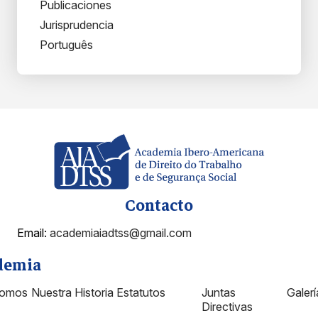
Publicaciones
Jurisprudencia
Português
Contacto
Email:
academiaiadtss@gmail.com
demia
Somos
Nuestra Historia
Estatutos
Juntas
Galer
Directivas