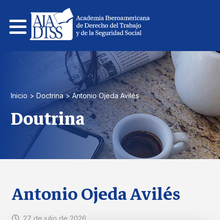
Pular
para
el
contenido
Inicio
>
Doctrina
>
Antonio Ojeda Avilés
Doutrina
Antonio Ojeda Avilés
27 de julio de 2026