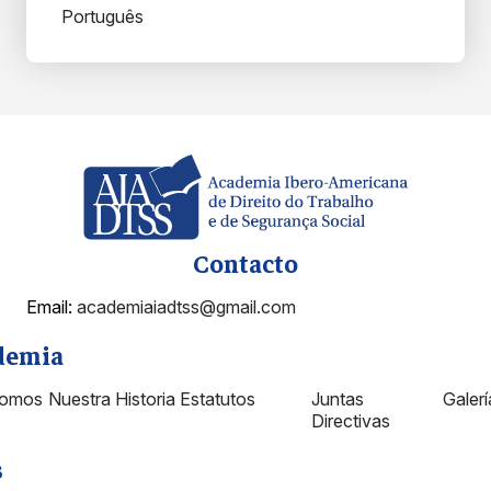
Português
Contacto
Email:
academiaiadtss@gmail.com
demia
Somos
Nuestra Historia
Estatutos
Juntas
Galer
Directivas
s