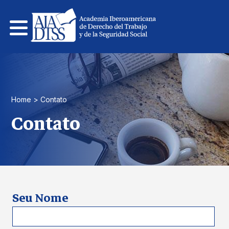
Pular
para
o
conteúdo
Home
>
Contato
Contato
Seu Nome