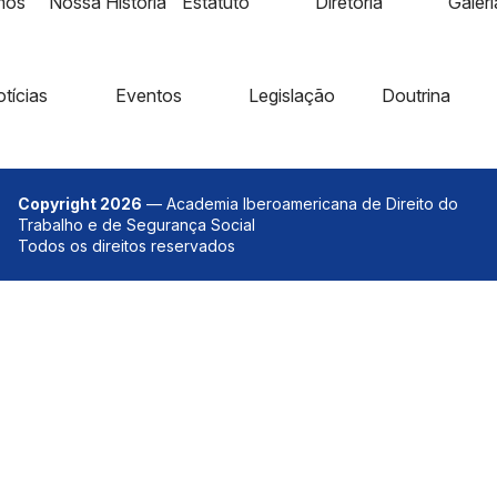
mos
Nossa História
Estatuto
Diretoria
Galer
tícias
Eventos
Legislação
Doutrina
Copyright 2026
— Academia Iberoamericana de Direito do
Trabalho e de Segurança Social
Todos os direitos reservados