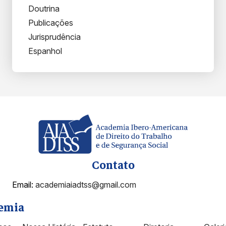
Doutrina
Publicações
Jurisprudência
Espanhol
Contato
Email:
academiaiadtss@gmail.com
emia